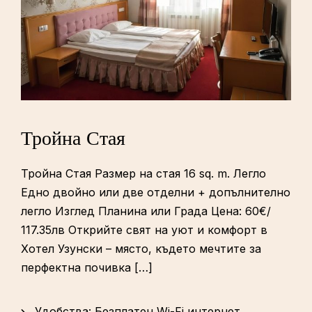
Тройна Стая
Тройна Стая Размер на стая 16 sq. m. Легло
Едно двойно или две отделни + допълнително
легло Изглед Планина или Града Цена: 60€/
117.35лв Открийте свят на уют и комфорт в
Хотел Узунски – място, където мечтите за
перфектна почивка […]
Удобства:
Безплатен Wi-Fi интернет
,