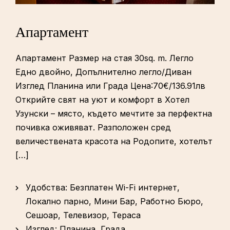
Апартамент
Апартамент Размер на стая 30sq. m. Легло
Едно двойно, Допълнително легло/Диван
Изглед Планина или Града Цена:70€/136.91лв
Открийте свят на уют и комфорт в Хотел
Узунски – място, където мечтите за перфектна
почивка оживяват. Разположен сред
величествената красота на Родопите, хотелът
[…]
Удобства:
Безплатен Wi-Fi интернет
,
Локално парно
,
Мини Бар
,
Работно Бюро
,
Сешоар
,
Телевизор
,
Тераса
Изглед:
Планина, Града