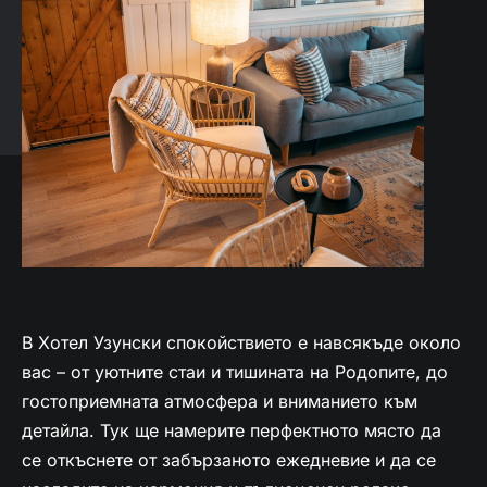
В Хотел Узунски спокойствието е навсякъде около
вас – от уютните стаи и тишината на Родопите, до
гостоприемната атмосфера и вниманието към
детайла. Тук ще намерите перфектното място да
се откъснете от забързаното ежедневие и да се
насладите на хармония и пълноценен релакс.