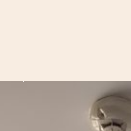
Едно двойно или две отделни
Изглед
Планина или Града
Цена: 55€/
107.57лв