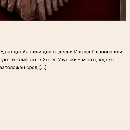
ло Едно двойно или две отделни Изглед Планина или
а уют и комфорт в Хотел Узунски – място, където
азположен сред […]