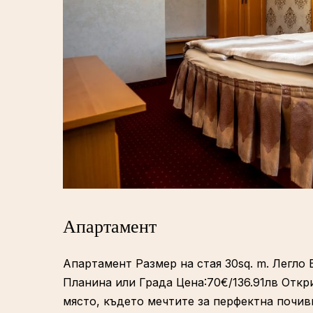
Апартамент
Апартамент Размер на стая 30sq. m. Легло
Планина или Града Цена:70€/136.91лв Откр
място, където мечтите за перфектна почи